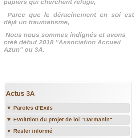
papiers qui cherchent refuge,
Parce que le déracinement en soi est
déjà un traumatisme,
Nous nous sommes indignés et avons
créé début 2018 "Association Accueil
Azun" ou 3A.
Actus 3A
▼
Paroles d’Exils
Programme du Festival Paroles d'Exils 2026
▼
Evolution du projet de loi "Darmanin"
Inscriptions au repas du samedi 26 juin 2026
https://www.gisti.org/spip.php?article6862
▼
Rester informé