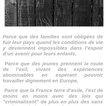
Parce que des familles sont obligées de
fuir leur pays quand les conditions de vie
y deviennent impossibles dans l’espoir
d’un avenir pour leurs enfants,
Parce que des jeunes prennent la route
de l’exil, vivant des expériences
abominables en espérant pouvoir
travailler dignement en Europe,
Parce que la France terre d’asile, l’est de
moins en moins avec des lois qui
"criminalisent" de plus en plus des sans